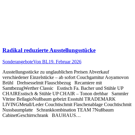
Radikal reduzierte Ausstellungsstücke
Sonderangebote
Von
BL
19. Februar 2026
Ausstellungsstücke zu unglaublichen Preisen Abverkauf
verschiedener Einzelstücke – ab sofort Couchgarnitur Aoyamovon
Brühl Drehsesselmit Flauschbezug Recamiere mit
SamtbezugWerther Classic Esstisch Fa. Bacher und Stühle UP
CHAIREsstisch & Stühle UP CHAIR – Tonon drehbar Sammler
Vitrine BellagioNußbaum gebeizt Essstuhl TRADEMARK
LIVINGMetall/Leder Couchtischmit Flaschenablage Couchtischmit
Nussbaumplatte Schrankkombination TEAM 7Nußbaum
CabinetGeschirrschrank BAUHAUS…