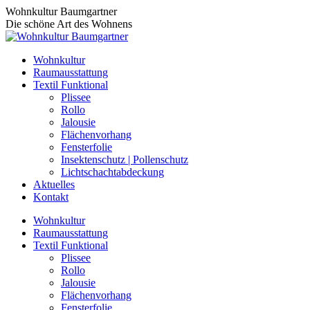
Zum
Wohnkultur Baumgartner
Inhalt
Die schöne Art des Wohnens
springen
Wohnkultur
Raumausstattung
Textil Funktional
Plissee
Rollo
Jalousie
Flächenvorhang
Fensterfolie
Insektenschutz | Pollenschutz
Lichtschachtabdeckung
Aktuelles
Kontakt
Wohnkultur
Raumausstattung
Textil Funktional
Plissee
Rollo
Jalousie
Flächenvorhang
Fensterfolie