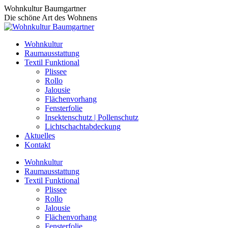
Zum
Wohnkultur Baumgartner
Inhalt
Die schöne Art des Wohnens
springen
Wohnkultur
Raumausstattung
Textil Funktional
Plissee
Rollo
Jalousie
Flächenvorhang
Fensterfolie
Insektenschutz | Pollenschutz
Lichtschachtabdeckung
Aktuelles
Kontakt
Wohnkultur
Raumausstattung
Textil Funktional
Plissee
Rollo
Jalousie
Flächenvorhang
Fensterfolie