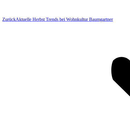
Vorheriger
Zurück
Aktuelle Herbst Trends bei Wohnkultur Baumgartner
Beitrag: