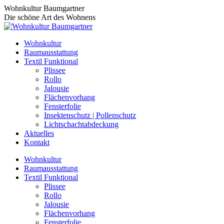
Zum
Wohnkultur Baumgartner
Inhalt
Die schöne Art des Wohnens
springen
Wohnkultur
Raumausstattung
Textil Funktional
Plissee
Rollo
Jalousie
Flächenvorhang
Fensterfolie
Insektenschutz | Pollenschutz
Lichtschachtabdeckung
Aktuelles
Kontakt
Wohnkultur
Raumausstattung
Textil Funktional
Plissee
Rollo
Jalousie
Flächenvorhang
Fensterfolie