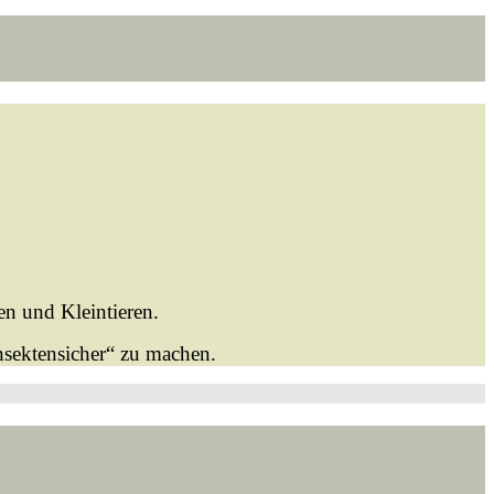
n und Kleintieren.
nsektensicher“ zu machen.