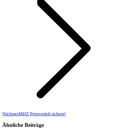
Nächster
Nächstes
MHZ Preisvorteil sichern!
Beitrag:
Ähnliche Beiträge