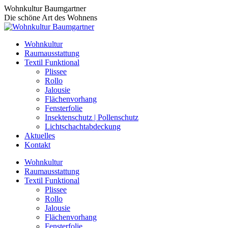
Zum
Wohnkultur Baumgartner
Inhalt
Die schöne Art des Wohnens
springen
Wohnkultur
Raumausstattung
Textil Funktional
Plissee
Rollo
Jalousie
Flächenvorhang
Fensterfolie
Insektenschutz | Pollenschutz
Lichtschachtabdeckung
Aktuelles
Kontakt
Wohnkultur
Raumausstattung
Textil Funktional
Plissee
Rollo
Jalousie
Flächenvorhang
Fensterfolie