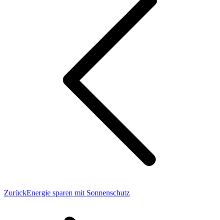
Vorheriger
Zurück
Energie sparen mit Sonnenschutz
Beitrag: