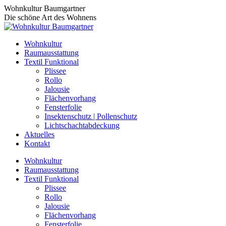
Zum
Wohnkultur Baumgartner
Inhalt
Die schöne Art des Wohnens
springen
Wohnkultur
Raumausstattung
Textil Funktional
Plissee
Rollo
Jalousie
Flächenvorhang
Fensterfolie
Insektenschutz | Pollenschutz
Lichtschachtabdeckung
Aktuelles
Kontakt
Wohnkultur
Raumausstattung
Textil Funktional
Plissee
Rollo
Jalousie
Flächenvorhang
Fensterfolie