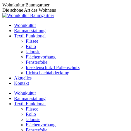
Zum
Wohnkultur Baumgartner
Inhalt
Die schöne Art des Wohnens
springen
Wohnkultur
Raumausstattung
Textil Funktional
Plissee
Rollo
Jalousie
Flächenvorhang
Fensterfolie
Insektenschutz | Pollenschutz
Lichtschachtabdeckung
Aktuelles
Kontakt
Wohnkultur
Raumausstattung
Textil Funktional
Plissee
Rollo
Jalousie
Flächenvorhang
Fensterfolie