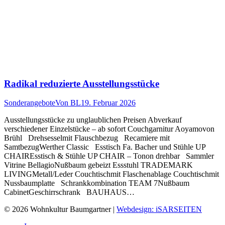
Radikal reduzierte Ausstellungsstücke
Sonderangebote
Von
BL
19. Februar 2026
Ausstellungsstücke zu unglaublichen Preisen Abverkauf
verschiedener Einzelstücke – ab sofort Couchgarnitur Aoyamovon
Brühl Drehsesselmit Flauschbezug Recamiere mit
SamtbezugWerther Classic Esstisch Fa. Bacher und Stühle UP
CHAIREsstisch & Stühle UP CHAIR – Tonon drehbar Sammler
Vitrine BellagioNußbaum gebeizt Essstuhl TRADEMARK
LIVINGMetall/Leder Couchtischmit Flaschenablage Couchtischmit
Nussbaumplatte Schrankkombination TEAM 7Nußbaum
CabinetGeschirrschrank BAUHAUS…
© 2026 Wohnkultur Baumgartner |
Webdesign: iSARSEITEN