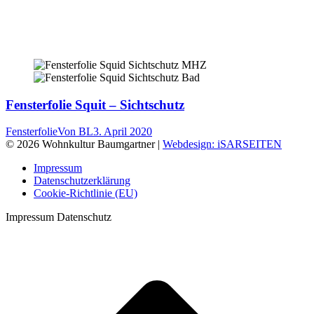
Fensterfolie Squit – Sichtschutz
Fensterfolie
Von
BL
3. April 2020
© 2026 Wohnkultur Baumgartner |
Webdesign: iSARSEITEN
Impressum
Datenschutzerklärung
Cookie-Richtlinie (EU)
Impressum Datenschutz
t
T