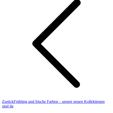
Vorheriger
Zurück
Frühling und frische Farben – unsere neuen Kollektionen
Beitrag:
sind da