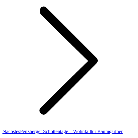
Nächster
Nächstes
Penzberger Schottentage – Wohnkultur Baumgartner
Beitrag: