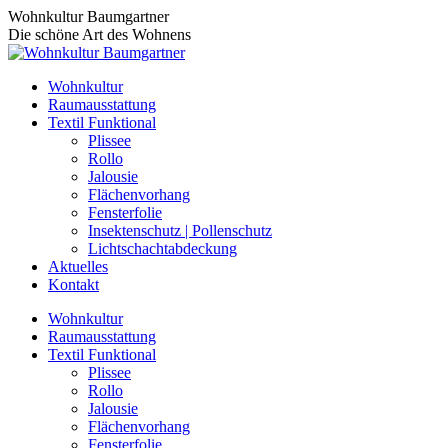
Zum
Wohnkultur Baumgartner
Inhalt
Die schöne Art des Wohnens
springen
Wohnkultur
Raumausstattung
Textil Funktional
Plissee
Rollo
Jalousie
Flächenvorhang
Fensterfolie
Insektenschutz | Pollenschutz
Lichtschachtabdeckung
Aktuelles
Kontakt
Wohnkultur
Raumausstattung
Textil Funktional
Plissee
Rollo
Jalousie
Flächenvorhang
Fensterfolie